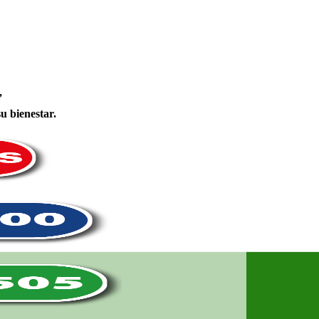
,
u bienestar.