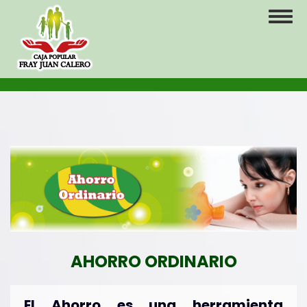
Pasar
Toggl
al
naviga
contenido
principal
AHORRO ORDINARIO
El Ahorro es una herramienta